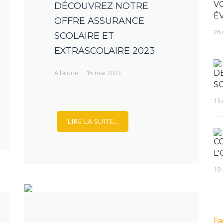
V
DÉCOUVREZ NOTRE
ÉV
OFFRE ASSURANCE
26 
SCOLAIRE ET
EXTRASCOLAIRE 2023
A la une
15 mai 2023
D
S
15 
LIRE LA SUITE...
C
L
19 
Fa