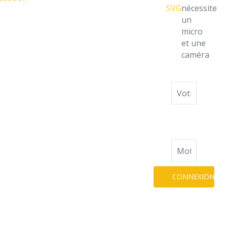
nécessite
un
micro
et une
caméra
Identifiant
Mot
de
passe
CONNEXION