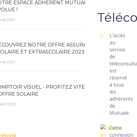
OTRE ESPACE ADHÉRENT MUTUALE
OLUE !
Téléco
mai 2023
L’accès
au
ÉCOUVREZ NOTRE OFFRE ASSURANCE
service
COLAIRE ET EXTRASCOLAIRE 2023
de
mai 2023
téléconsult
est
réservé
à tous
OMPTOIR VISUEL - PROFITEZ VITE DE
les
'OFFRE SOLAIRE
adhérents
avril 2023
de
Mutuale.
Cette
connexion
cebook