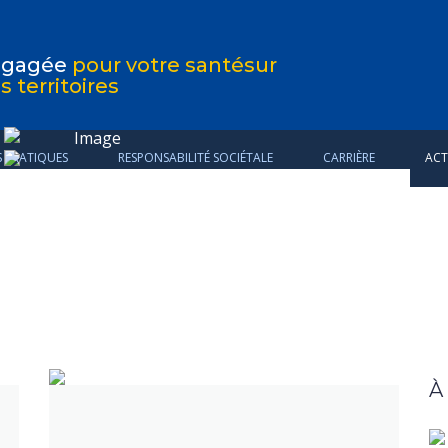
ngagée
pour votre santé
sur
s territoires
S PRATIQUES
RESPONSABILITÉ SOCIÉTALE
CARRIÈRE
ACT
À