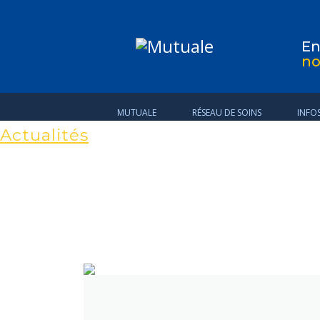
E
no
MUTUALE
RÉSEAU DE SOINS
INFO
Actualités
Restons connectés
retrouvez les informations région par région