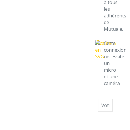
à tous
les
adhérents
de
Mutuale.
Cette
connexion
nécessite
un
micro
et une
caméra
Identifiant
Mot
de
passe