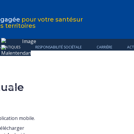
ngagée
pour votre santé
sur
s territoires
S PRATIQUES
RESPONSABILITÉ SOCIÉTALE
CARRIÈRE
ACT
tuale
ication mobile.
 télécharger