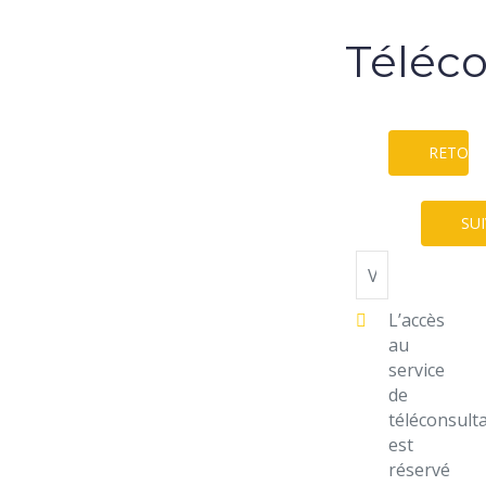
Téléco
RETOU
Numéro
de
SU
téléphone
L’accès
au
service
de
téléconsult
est
réservé