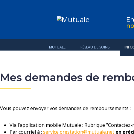
E
no
MUTUALE
RÉSEAU DE SOINS
INFO
Mes demandes de remb
Vous pouvez envoyer vos demandes de remboursements :
Via
l’application mobile Mutuale : Rubrique "Contactez-
Par courriel à :
service.prestation@mutuale.net
en
préc