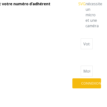
t votre numéro d’adhérent
nécessite
un
micro
et une
caméra
Identifiant
Mot
de
passe
CONNEXION