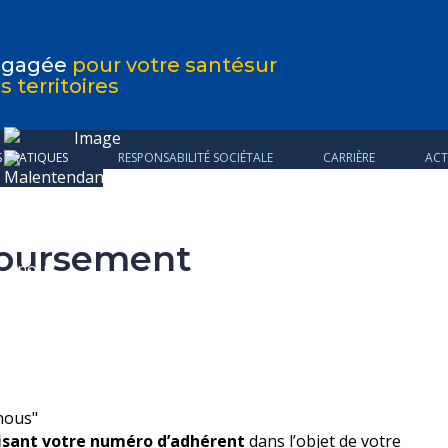
ngagée
pour votre santé
sur
s territoires
S PRATIQUES
RESPONSABILITÉ SOCIÉTALE
CARRIÈRE
ACT
oursement
nous"
isant votre numéro d’adhérent
dans l’objet de votre