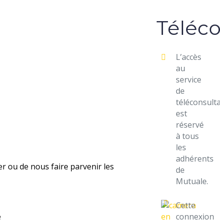
Téléco
L’accès
au
service
de
téléconsult
est
réservé
à tous
les
adhérents
ler ou de nous faire parvenir les
de
Mutuale.
Cette
e
connexion